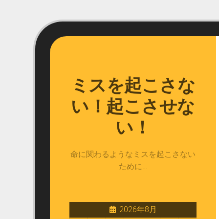
Skip
to
content
ミスを起こさな
い！起こさせな
い！
命に関わるようなミスを起こさない
ために…
2026年8月